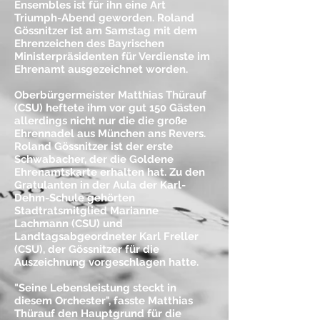
Ensembles ist für ihn eine Art
Triumph-Abend geworden. Roland
Gössnitzer ist am Samstag mit dem
Ehrenzeichen des Bayrischen
Ministerpräsidenten für Verdienste im
Ehrenamt ausgezeichnet worden.
Oberbürgermeister Matthias Thürauf
(CSU) heftete ihm vor gut 150 Gästen
allerdings nicht nur die die große
Ehrennadel aus München ans Revers.
Roland Gössnitzer ist der erste
Schwabacher, der die Goldene
Ehrenamtskarte erhalten hat. Zu den
Gratulanten in der Aula der Karl-
Dehm-Schule gehörten
Stadtratsmitglied Marianne
Lachmann (CSU) und
Landtagsabgeordneter Karl Freller
(CSU), der Gössnitzer für die
Auszeichnung vorgeschlagen hatte.
"Seine Lebensleistung steckt in
diesem Orchester", fasste Matthias
Thürauf den Hauptgrund für die