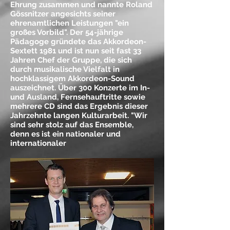
Ehrung zusammen und nannte Roland
Gössnitzer angesichts seiner
ehrenamtlichen Leistungen "ein
großes Vorbild". Der 54-jährige
Pädagoge gründete das Akkordeon-
Sextett 1981 und ist nun seit fast 33
Jahren Chef der Gruppe, die sich
durch musikalische Vielfalt in
hochklassigem Akkordeon-Sound
auszeichnet. Über 300 Konzerte im In-
und Ausland, Fernsehauftritte sowie
mehrere CD sind das Ergebnis dieser
Jahrzehnte langen Kulturarbeit. "Wir
sind sehr stolz auf das Ensemble,
denn es ist ein nationaler und
internationaler