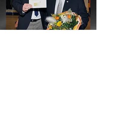
Botschafter Schwabachs", würdigte
Thürauf die Gruppe. Zweiter
Wirkungskreis Gössnitzers war eine
humanitäre Hilfeorganisation.
Bei den Maltesern Schwabachs
bekleidete er über zwei Jahrzehnte
hinweg verschiedene Ämter bis hin
zum Leiter der Schwabacher
Dienststelle. Dabei unterstützte er
den Ausbau der Sanitätsbetreuungen
sowie die Ausbildung der
ehrenamtlichen Helfer und trieb den
Aufbau sozialer Netzwerke sowie
einer Schnelleinsatzgruppe voran.
Gössnitzer hat sich ferner als VHS-
Dozent, Autor von Mathematik-
Lehrbüchern und Musik-Lehrer einen