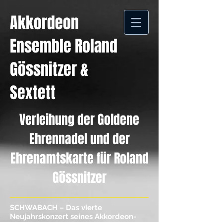
Akkordeon
Ensemble Roland
Gössnitzer &
Sextett
Verleihung der Goldene
Ehrennadel und der
Ehrenamtskarte für Roland
Gössnitzer
SCHWABACH – Das vierte
Neujahrskonzert seines Akkordeon-